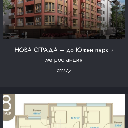
НОВА СГРАДА – до Южен парк и
метростанция
СГРАДИ