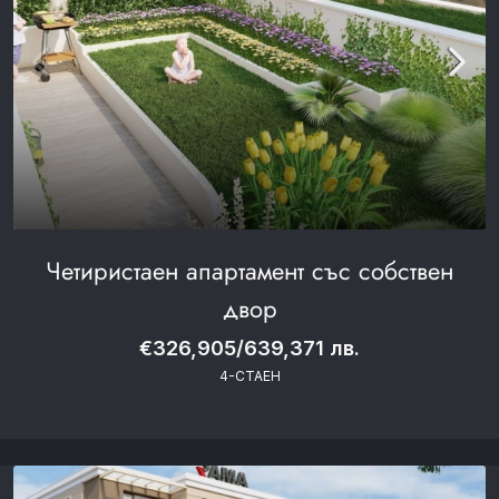
Четиристаен апартамент със собствен
двор
€326,905/639,371 лв.
4-СТАЕН