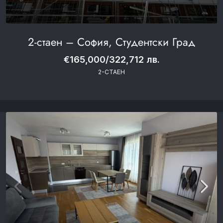
2-стаен – София, Студентски Град
€165,000/322,712 лв.
2-СТАЕН