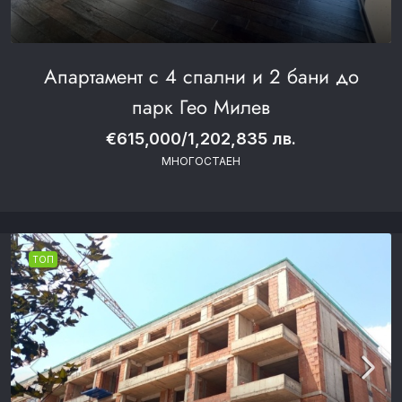
Апартамент с 4 спални и 2 бани до
парк Гео Милев
€615,000/1,202,835 лв.
МНОГОСТАЕН
ТОП