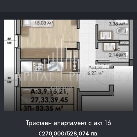
Тристаен апартамент с акт 16
€270,000/528,074 лв.