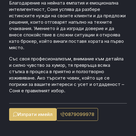
Благодарение на нейната емпатия и емоционална
интелигентност, Соня успява да разбере
истинските нужди на своите клиенти и да предложи
решения, които отговарят напълно на техните
очаквания. Умението ѝ да изгради доверие и да
внесе спокойствие в сложни ситуации я откроява
като брокер, който винаги поставя хората на първо
място.
Със своя професионализъм, внимание към детайла
и силно чувство за хумор, тя превръща всяка
стъпка в процеса в приятно и ползотворно
изживяване. Ако търсите човек, който ще се
погрижи за вашите интереси с усет и отдаденост –
Соня е правилният избор.
Изпрати имейл
0879099978