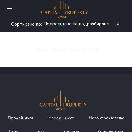
Подреждане по подразбиране
Сортиране по:
Няма намерена обява.
Продай имот
Намери имот
Ново строителство
Екип
Блог
Контакти
Кредитиране