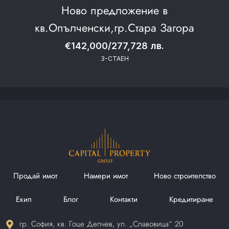
Ново предложение в
кв.Опълченски,гр.Стара Загора
€142,000/277,728 лв.
3-СТАЕН
Продай имот
Намери имот
Ново строителство
Екип
Блог
Контакти
Кредитиране
гр. София, кв. Гоце Делчев, ул. „Славовица“ 20