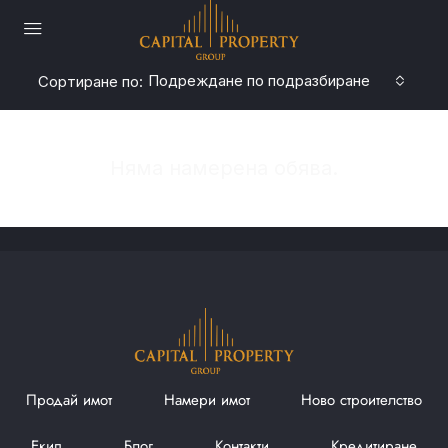
Подреждане по подразбиране
Сортиране по:
Няма намерена обява.
Продай имот
Намери имот
Ново строителство
Екип
Блог
Контакти
Кредитиране