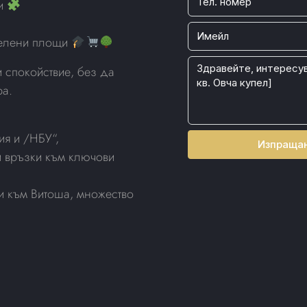
ии
 зелени площи
и спокойствие, без да
ра.
ия и /НБУ“,
Изпраща
и връзки към ключови
ки към Витоша, множество