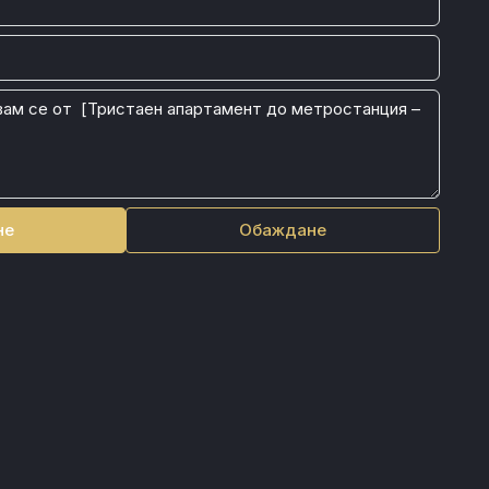
не
Обаждане