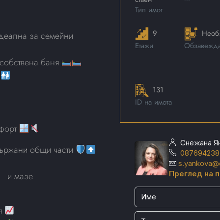
Тип имот
9
Необ
идеална за семейни
Етажи
Обзавежд
с собствена баня
131
ID на имота
мфорт
Снежана Я
държани общи части
087694238
s.yankova@c
Преглед на 
и мазе
ия