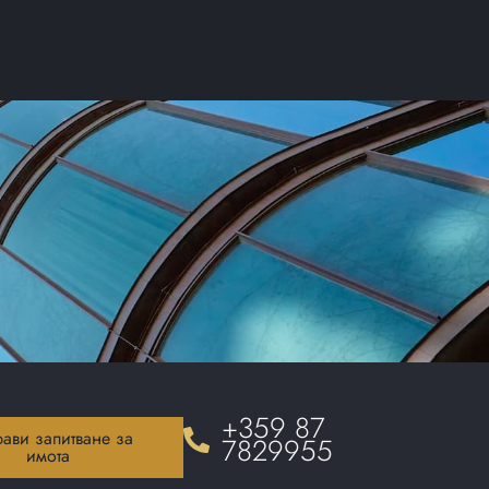
+359 87
ави запитване за
7829955
имота