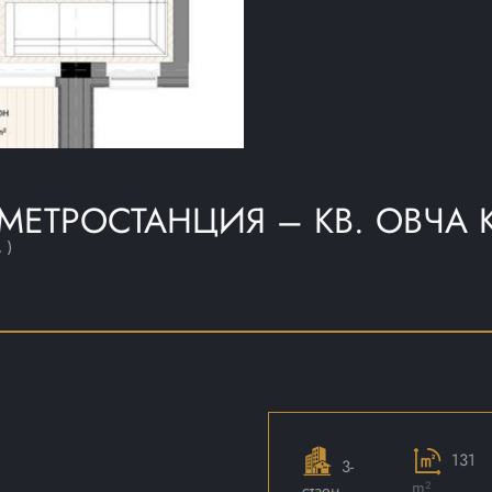
МЕТРОСТАНЦИЯ – КВ. ОВЧА 
 )
131
3-
m²
стаен