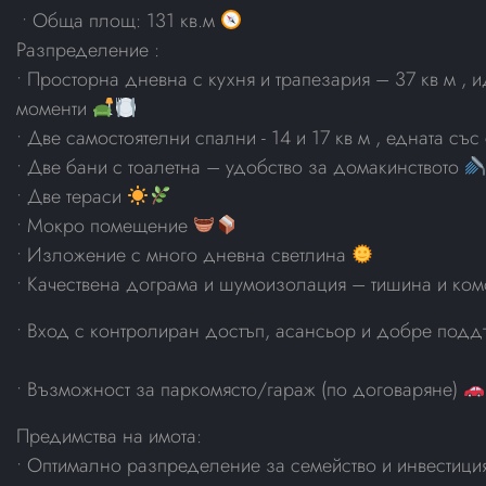
• Обща площ: 131 кв.м
Разпределение :
• Просторна дневна с кухня и трапезария – 37 кв м , 
моменти
• Две самостоятелни спални - 14 и 17 кв м , едната съ
• Две бани с тоалетна – удобство за домакинството
• Две тераси
• Мокро помещение
• Изложение с много дневна светлина
• Качествена дограма и шумоизолация – тишина и ко
• Вход с контролиран достъп, асансьор и добре под
• Възможност за паркомясто/гараж (по договаряне)
Предимства на имота:
• Оптимално разпределение за семейство и инвестиц