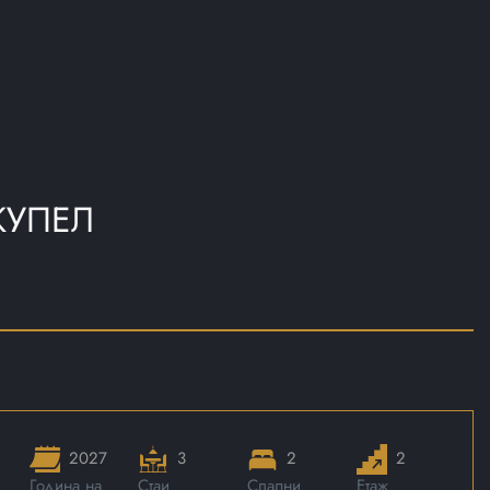
КУПЕЛ
2027
3
2
2
Година на
Стаи
Спални
Етаж