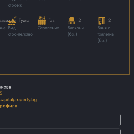
строеж
заведен
Тухла
Газ
2
2
ане
Вид
Отопление
Балкони
Баня с
строителство
(бр.)
тоалетна
(бр.)
нкова
5
apitalproperty.bg
профила