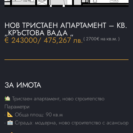
НОВ ТРИСТАЕН АПАРТАМЕНТ – КВ.
„КРЪСТОВА ВАДА „
€ 243000
/ 475,267 лв.
( 2700€ на кв.м. )
ЗА ИМОТА
Тристаен апартамент, ново строителство
Параметри
-
Общa площ: 90 кв.м
-
Сграда: модерна, ново строителство с асансьор