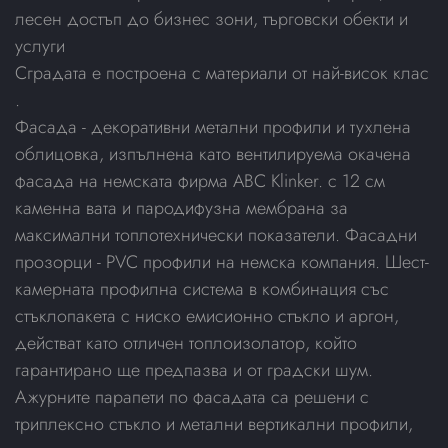
лесен достъп до бизнес зони, търговски обекти и
услуги
Сградата е построена с материали от най-висок клас
.
Фасада - декоративни метални профили и тухлена
облицовка, изпълнена като вентилируема окачена
фасада на немската фирма ABC Klinker. с 12 см
каменна вата и пародифузна мембрана за
максимални топлотехнически показатели. Фасадни
прозорци - PVC профили на немска компания. Шест-
камерната профилна система в комбинация със
стъклопакета с ниско емисионно стъкло и аргон,
действат като отличен топлоизолатор, който
гарантирано ще предпазва и от градски шум.
Ажурните парапети по фасадата са решени с
триплексно стъкло и метални вертикални профили,