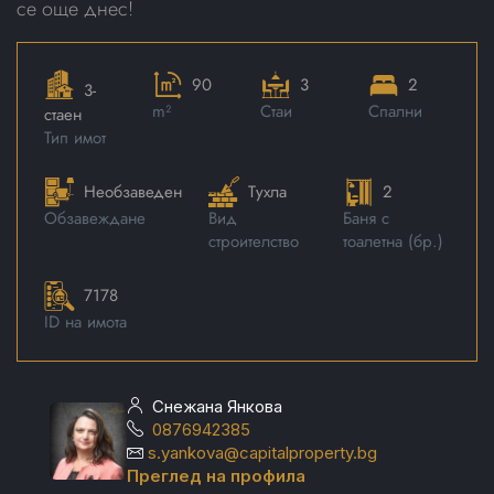
се още днес!
90
3
2
3-
m²
Стаи
Спални
стаен
Тип имот
Необзаведен
Тухла
2
Обзавеждане
Вид
Баня с
строителство
тоалетна (бр.)
7178
ID на имота
Снежана Янкова
0876942385
s.yankova@capitalproperty.bg
Преглед на профила