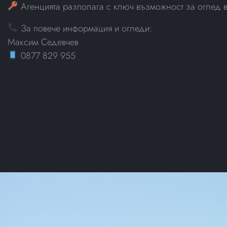
Агенцията разполага с ключ възможност за оглед в
За повече информация и огледи:
Максим Седевчев
0877 829 955