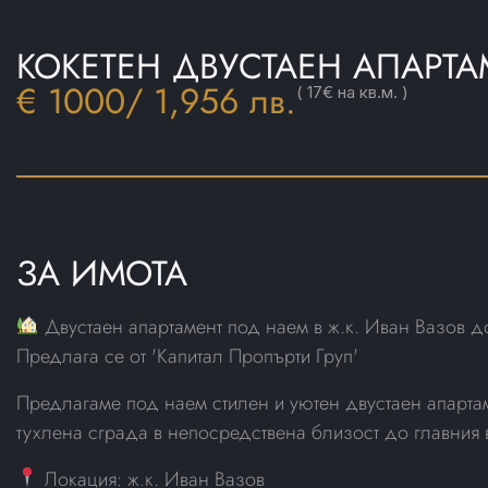
КОКЕТЕН ДВУСТАЕН АПАРТА
€ 1000
/ 1,956 лв.
( 17€ на кв.м. )
ЗА ИМОТА
Двустаен апартамент под наем в ж.к. Иван Вазов 
Предлага се от 'Капитал Пропърти Груп'
Предлагаме под наем стилен и уютен двустаен апарта
тухлена сграда в непосредствена близост до главния
Локация: ж.к. Иван Вазов