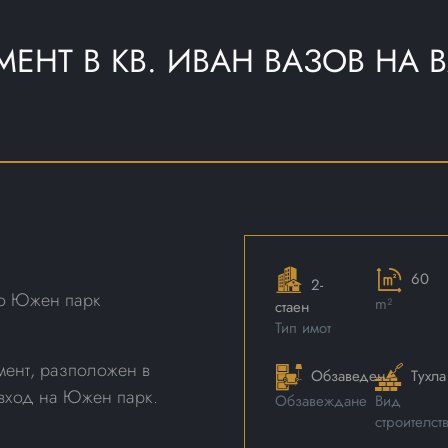
МЕНТ В КВ. ИВАН ВАЗОВ НА
60
2-
до Южен парк
m²
стаен
Тип имот
мент, разположен в
Обзаведен
Тухла
 вход на Южен парк.
Обзавеждане
Вид
строителст