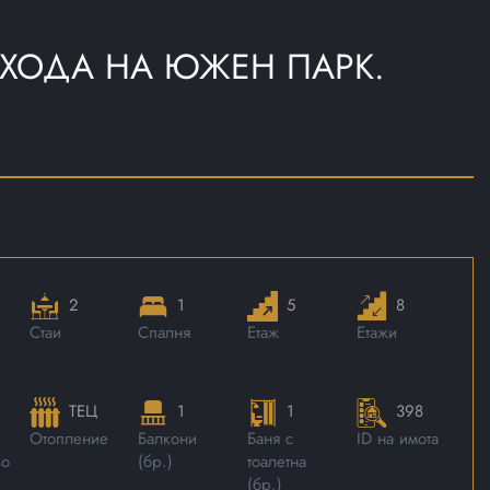
 ВХОДА НА ЮЖЕН ПАРК.
2
1
5
8
Стаи
Спалня
Етаж
Етажи
ТЕЦ
1
1
398
Отопление
Балкони
Баня с
ID на имота
во
(бр.)
тоалетна
(бр.)