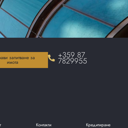
+359 87
ави запитване за
7829955
имота
г
Контакти
Кредитиране