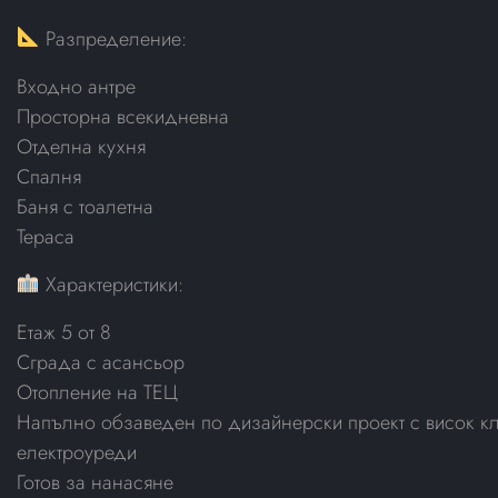
Разпределение:
Входно антре
Просторна всекидневна
Отделна кухня
Спалня
Баня с тоалетна
Тераса
Характеристики:
Етаж 5 от 8
Сграда с асансьор
Отопление на ТЕЦ
Напълно обзаведен по дизайнерски проект с висок к
електроуреди
Готов за нанасяне