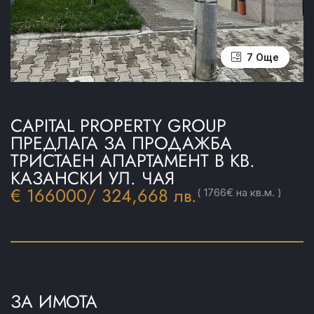
3 Още
7 Още
CAPITAL PROPERTY GROUP
ПРЕДЛАГА ЗА ПРОДАЖБА
ТРИСТАЕН АПАРТАМЕНТ В КВ.
КАЗАНСКИ УЛ. ЧАЯ
€ 166000
/ 324,668 лв.
( 1766€ на кв.м. )
ЗА ИМОТА