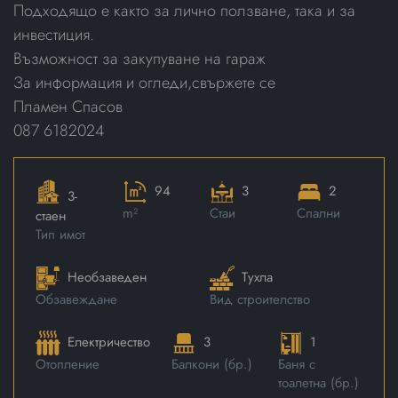
Подходящо е както за лично ползване, така и за
инвестиция.
Възможност за закупуване на гараж
За информация и огледи,свържете се
Пламен Спасов
087 6182024
94
3
2
3-
m²
Стаи
Спални
стаен
Тип имот
Необзаведен
Тухла
Обзавеждане
Вид строителство
Електричество
3
1
Отопление
Балкони (бр.)
Баня с
тоалетна (бр.)